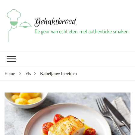
Ge
vl
gr
br
ba
Home
Vis
Kabeljauw bereiden