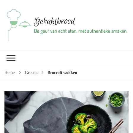
Ge
vl
gr
br
ba
Home
Groente
Broccoli wokken