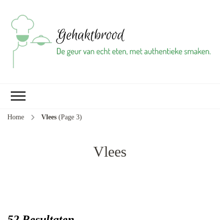
Ge
vl
gr
br
ba
Home
Vlees
(Page 3)
Vlees
52 Resultaten