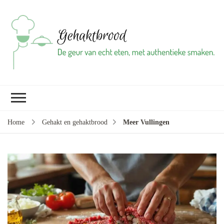
Ge
vl
gr
br
ba
Home
Gehakt en gehaktbrood
Meer Vullingen