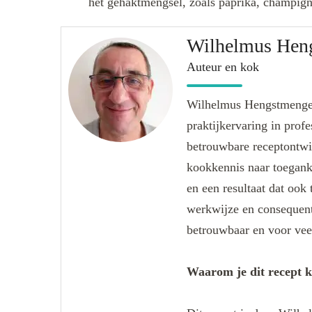
het gehaktmengsel, zoals paprika, champign
Wilhelmus Hen
Auteur en kok
Wilhelmus Hengstmengel
praktijkervaring in prof
betrouwbare receptontwik
kookkennis naar toeganke
en een resultaat dat ook 
werkwijze en consequente
betrouwbaar en voor veel
Waarom je dit recept 