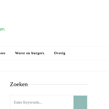
Gehaktbrood.eu
Gehaktbrood, vlees, vis, en groente braden en bakken.
ees
Worst en burgers
Overig
Zoeken
Search
for: